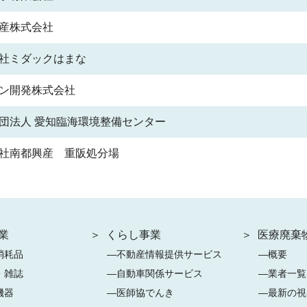
産株式会社
社ミダックはまな
ン開発株式会社
団法人 愛知臨海環境整備センター
社南都興産 重阪処分場
業
くらし事業
医療廃棄
消耗品
不動産情報提供サービス
概要
・雑誌
自動車関係サービス
業者一覧
機器
医師協でんき
最新の視