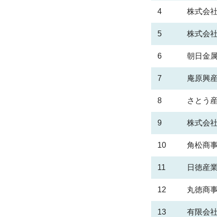
4
株式会社
5
株式会社
6
朝日金
7
庵原興
8
さとう
9
株式会社
10
角松商
11
日徳産
12
丸徳商
13
有限会