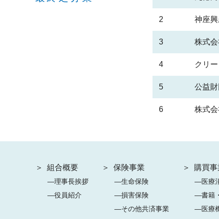
2
神座興
3
株式会
4
クリー
5
公益財
6
株式会
組合概要
保険事業
購買事
理事長挨拶
生命保険
医療
役員紹介
損害保険
書籍
その他共済事業
医療