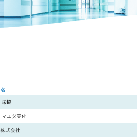
社名
 栄協
 マエダ美化
事株式会社