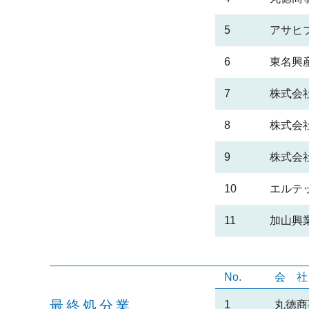
5
アサヒ
6
東名興
7
株式会
8
株式会
9
株式会
10
エルテ
11
加山興
No.
会
最終処分業
1
丸徳商